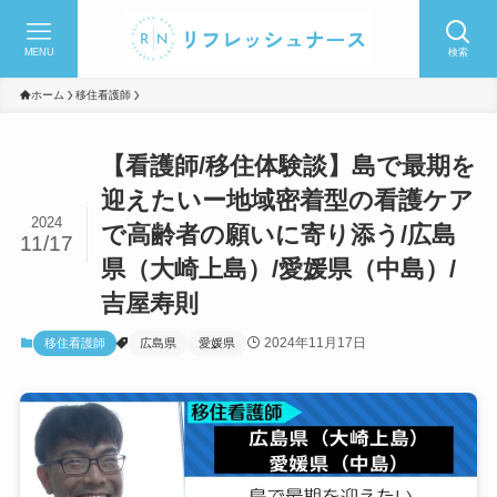
MENU
検索
ホーム
移住看護師
【看護師/移住体験談】島で最期を
迎えたいー地域密着型の看護ケア
2024
で高齢者の願いに寄り添う/広島
11/17
県（大崎上島）/愛媛県（中島）/
吉屋寿則
2024年11月17日
移住看護師
広島県
愛媛県