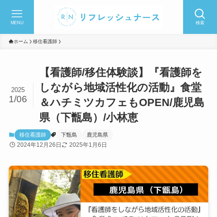
MENU
検索
ホーム
移住看護師
【看護師/移住体験談】『看護師を
しながら地域活性化の活動』食堂
2025
1/06
＆ハチミツカフェもOPEN/鹿児島
県（下甑島）/小林恵
移住看護師
下甑島
鹿児島県
2024年12月26日
2025年1月6日