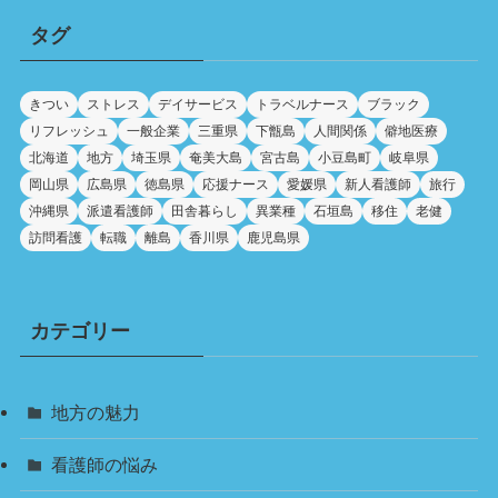
タグ
きつい
ストレス
デイサービス
トラベルナース
ブラック
リフレッシュ
一般企業
三重県
下甑島
人間関係
僻地医療
北海道
地方
埼玉県
奄美大島
宮古島
小豆島町
岐阜県
岡山県
広島県
徳島県
応援ナース
愛媛県
新人看護師
旅行
沖縄県
派遣看護師
田舎暮らし
異業種
石垣島
移住
老健
訪問看護
転職
離島
香川県
鹿児島県
カテゴリー
地方の魅力
看護師の悩み