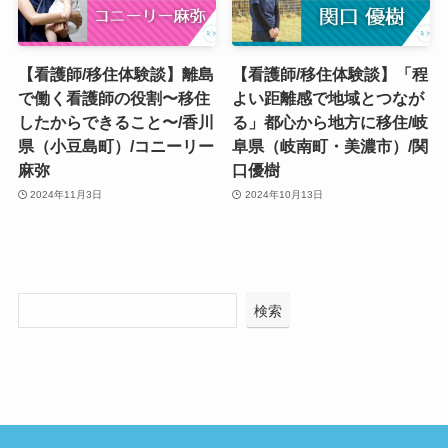
【看護師/移住体験談】離島
【看護師/移住体験談】「程
で働く看護師の役割〜移住
よい距離感で地域とつなが
したからできること〜/香川
る」都心から地方に移住/岐
県（小豆島町）/コニーリー
阜県（岐南町・美濃市）/関
麻弥
口優樹
2024年11月3日
2024年10月13日
検索