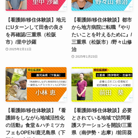
【看護師/移住体験談】地元
【看護師/移住体験談】都市
にUターンして田舎の良さ
から地方病院に転職『やり
を再確認/三重県（松阪
たいことを叶えるために』/
市）/里中沙羅
三重県（松阪市）/野々山修
治
2025年2月11日
2025年1月23日
【看護師/移住体験談】『看
【看護師/移住体験談】必要
護師をしながら地域活性化
とされている地域で訪問看
の活動』食堂＆ハチミツカ
護ステーションを開設/三重
フェもOPEN/鹿児島県（下
県（南伊勢・志摩）/前田葵