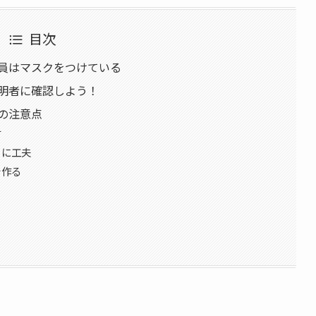
目次
員はマスクをつけている
明者に確認しよう！
の注意点
す
うに工夫
を作る