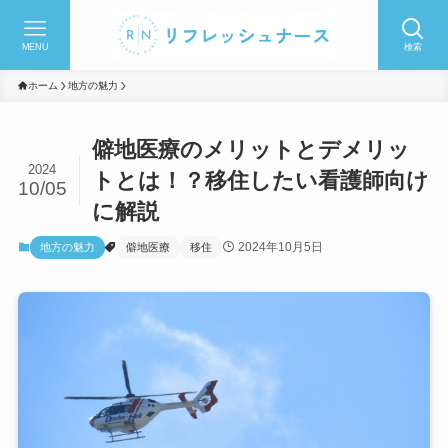
MENU
検索
ホーム
地方の魅力
僻地医療のメリットとデメリッ
2024
トとは！？移住したい看護師向け
10/05
に解説
2024年10月5日
地方の魅力
僻地医療
移住