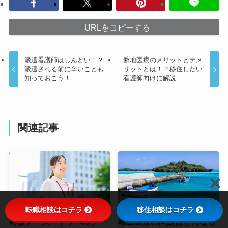
URLをコピーする
派遣看護師はしんどい！？
僻地医療のメリットとデメ
派遣される前に辛いことも
リットとは！？移住したい
知っておこう！
看護師向けに解説
関連記事
転職相談はコチラ
移住相談はコチラ
応援ナース・トラベルナー
離島医療の問題はどんなも