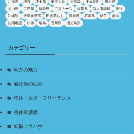
北海道
地方
埼玉県
奄美大島
宮古島
小豆島町
岐阜県
岡山県
広島県
徳島県
応援ナース
愛媛県
新人看護師
旅行
沖縄県
派遣看護師
田舎暮らし
異業種
石垣島
移住
老健
訪問看護
転職
離島
香川県
鹿児島県
カテゴリー
地方の魅力
看護師の悩み
移住・派遣・フリーランス
移住看護師
転職ノウハウ