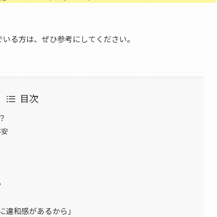
でいる方は、ぜひ参考にしてください。
目次
？
不安
い
に違和感があるから」