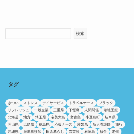
検索
タグ
きつい
ストレス
デイサービス
トラベルナース
ブラック
リフレッシュ
一般企業
三重県
下甑島
人間関係
僻地医療
北海道
地方
埼玉県
奄美大島
宮古島
小豆島町
岐阜県
岡山県
広島県
徳島県
応援ナース
愛媛県
新人看護師
旅行
沖縄県
派遣看護師
田舎暮らし
異業種
石垣島
移住
老健