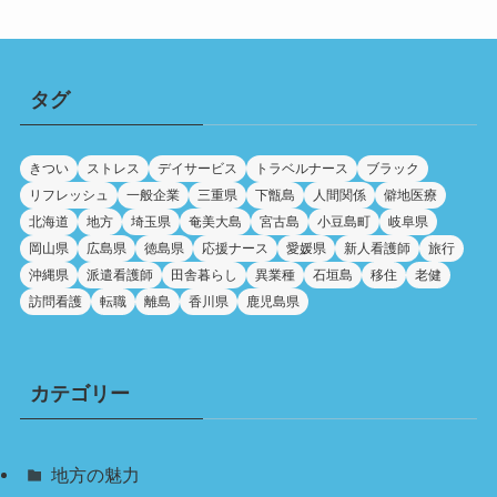
タグ
きつい
ストレス
デイサービス
トラベルナース
ブラック
リフレッシュ
一般企業
三重県
下甑島
人間関係
僻地医療
北海道
地方
埼玉県
奄美大島
宮古島
小豆島町
岐阜県
岡山県
広島県
徳島県
応援ナース
愛媛県
新人看護師
旅行
沖縄県
派遣看護師
田舎暮らし
異業種
石垣島
移住
老健
訪問看護
転職
離島
香川県
鹿児島県
カテゴリー
地方の魅力