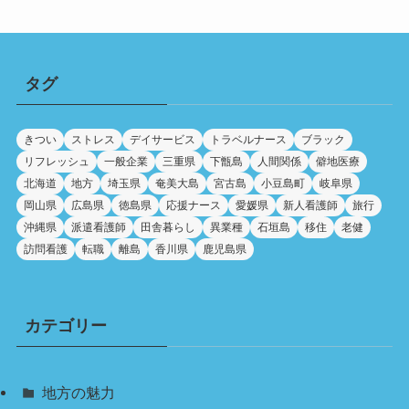
タグ
きつい
ストレス
デイサービス
トラベルナース
ブラック
リフレッシュ
一般企業
三重県
下甑島
人間関係
僻地医療
北海道
地方
埼玉県
奄美大島
宮古島
小豆島町
岐阜県
岡山県
広島県
徳島県
応援ナース
愛媛県
新人看護師
旅行
沖縄県
派遣看護師
田舎暮らし
異業種
石垣島
移住
老健
訪問看護
転職
離島
香川県
鹿児島県
カテゴリー
地方の魅力