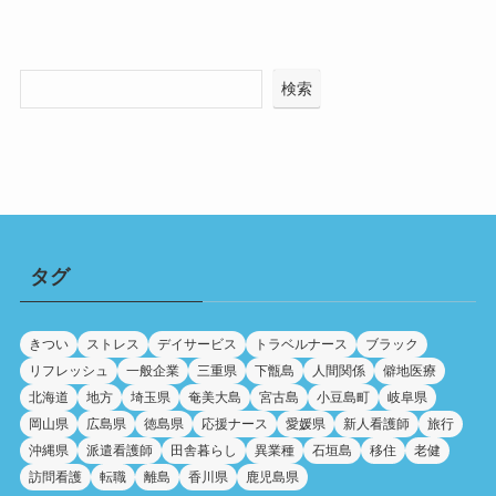
検索
タグ
きつい
ストレス
デイサービス
トラベルナース
ブラック
リフレッシュ
一般企業
三重県
下甑島
人間関係
僻地医療
北海道
地方
埼玉県
奄美大島
宮古島
小豆島町
岐阜県
岡山県
広島県
徳島県
応援ナース
愛媛県
新人看護師
旅行
沖縄県
派遣看護師
田舎暮らし
異業種
石垣島
移住
老健
訪問看護
転職
離島
香川県
鹿児島県