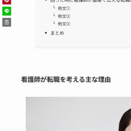
例文①
例文②
例文③
まとめ
看護師が転職を考える主な理由