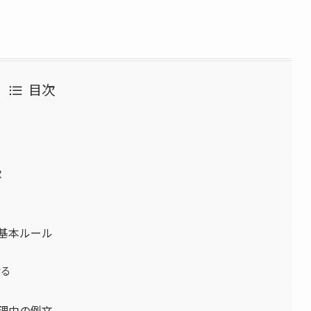
。
目次
欲
基本ルール
ける
理由の例文