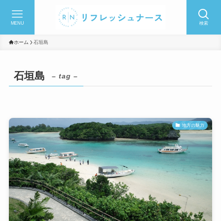
MENU
検索
ホーム
石垣島
石垣島
– tag –
地方の魅力