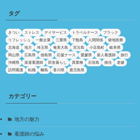
タグ
きつい
ストレス
デイサービス
トラベルナース
ブラック
リフレッシュ
一般企業
三重県
下甑島
人間関係
僻地医療
北海道
地方
埼玉県
奄美大島
宮古島
小豆島町
岐阜県
岡山県
広島県
徳島県
応援ナース
愛媛県
新人看護師
旅行
沖縄県
派遣看護師
田舎暮らし
異業種
石垣島
移住
老健
訪問看護
転職
離島
香川県
鹿児島県
カテゴリー
地方の魅力
看護師の悩み