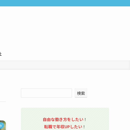
社
検索
自由な働き方をしたい
！
み
転職で年収UPしたい
！