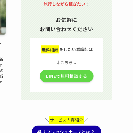
旅行しながら稼ぎたい
！
お気軽に
お問い合わせください
そ
無料相談
をしたい看護師は
新
↓こちら↓
か
の
LINEで無料相談する
辞
ア
＼
サービス内容紹介
／
リフレッシュナースとは？