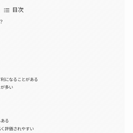
目次
？
る
有利になることがある
とが多い
もある
高く評価されやすい