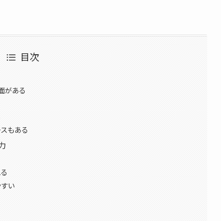
目次
面がある
る
ースもある
力
れる
やすい